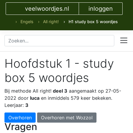
veelwoordjes.nl
inloggen
› Engels
› All right!
› H1 study box 5 woordjes
Hoofdstuk 1 - study
box 5 woordjes
Bij methode All right!
deel 3
aangemaakt op 27-05-
2022 door
luca
en inmiddels 579 keer bekeken.
Leerjaar:
3
Overhoren
Overhoren met Wozzol
Vragen